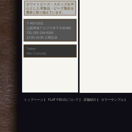
ホワイトビーズ・スタッズを中
心とした革製品・ビーズ製品を
豊富に取り揃えています。
〒400-0331
山梨県南アルプス市下今井589
TEL:055-249-8280
12:00-19:00 土曜定休
Twitter
Mixi Comunity
トップページ
|
FLAT FIELDについて
|
店舗紹介
|
カラーサンプル
|